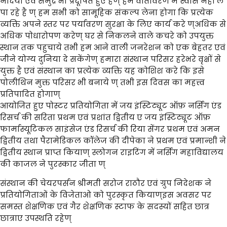
नदियाँ एवं समुद्र भी प्रदूषित हुए हैण् हम वातावरण में स्वास नहीं ले
पा रहे है ण् हम सभी को सामूहिक संकल्प लेना होगा कि प्रत्येक
व्यक्ति अपने स्तर पर पर्यावरण सुरक्षा के लिए कार्य करे ण्अधिक से
अधिक पोधारोपण करेण् घर से निकलने वाले कचरे को उपयुक्त
स्थान तक पहुचाये तभी हम आने वाली जनरेशन को एक बेहतर एवं
जीने योग्य दुनिया दे सकेंगेण् हमारा संस्थान परिसर हरेभरे वृक्षों से
युक्त है एवं संस्थान का प्रत्येक व्यक्ति यह कोशिश करे कि इसे
पोलीथिन मुक्त परिसर भी बनाये ण् तभी इस दिवस का महत्त्व
प्रतिपादित होगाण्
आयोजित हुए पोस्टर प्रतियोगिता में जय इंस्टिट्यूट ऑफ़ नर्सिंग एंड
रिसर्च की सरिता प्रथम एवं प्रशांत द्वितीय ए जय इंस्टिट्यूट ऑफ़
फार्मास्यूटिकल साइंसेज एंड रिसर्च की रिया सेंगर प्रथम एवं अमन
द्वितीय तथा पैरामेडिकल कॉलेज की दीपेका ने प्रथम एवं प्रमान्शी ने
द्वितीय स्थान प्राप्त कियाण् स्लोगन राइटिंग में नर्सिंग महाविद्यालय
की काजल ने पुरस्कार जीता ण्
संस्थान की चेयरपर्सन श्रीमती सरोज राठौर एवं ग्रुप निदेशक ने
प्रतियोगिताओं के विजेताओ को पुरस्कृत कियाण्इस अवसर पर
समस्त शेक्षणिक एवं गैर शेक्षणिक स्टाफ के सदस्यों सहित छात्र
छात्राए उपस्थति रहेण्