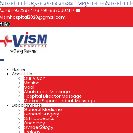
डधारको का नि: शुल्क उपचार उपलब्ध
आयुष्मान कार्डधारको का नि
+91-9329927178
+91-8370004117
vismhospital2020@gmail.com
Home
About Us
Our Vision
Mission
Goal
Chairman’s Message
Hospital Director Message
Medical Superitendent Message
Departments
General Medicine
General Surgery
Orthopaedics
Oncology
Gynaecology
Urology