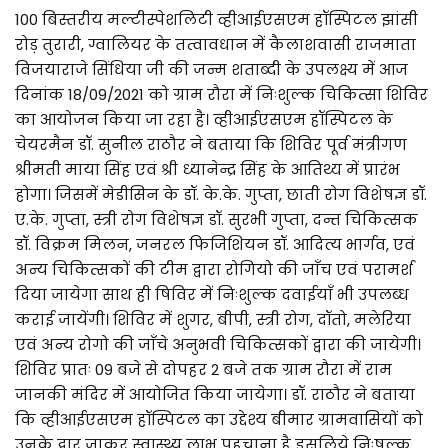
100 बिस्तरीय मल्टीस्पेशलिटी व्हीआईएसएम हॉस्पिटल झांसी
रोड़ तुरारी, ग्वालियर के तत्वावधान में कैलाशवासी राजमाता
विजयाराजे सिंधिया जी की जन्म शताब्दी के उपलक्ष्य में आज
दिनांक 18/09/2021 को ग्राम रौरा में निःशुल्क चिकित्सा शिविर
का आयोजन किया जा रहा है। व्हीआईएसएम हॉस्पिटल के
चेयरमैन डॉ. सुनील राठौर ने बताया कि शिविर पूर्व मंत्रीगण
श्रीमती माया सिंह एवं श्री ध्यानेन्द्र सिंह के आतिथ्य में प्रारंभ
होगा। जिसमें मेडीसिन के डॉ. के.के. गुप्ता, छाती रोग विशेषज्ञ डॉ.
ए.के. गुप्ता, स्त्री रोग विशेषज्ञ डॉ. सुरभी गुप्ता, दन्त चिकित्सक
डॉ. विक्रम मिलन, जनरल फिजिशियन डॉ. आदित्य भार्गव, एवं
अन्य चिकित्सकों की टीम द्वारा रोगियो की जाँच एवं परामर्श
दिया जायेगा साथ ही षिविर में निःशुल्क दवाईयाँ भी उपलब्ध
कराई जायेंगी। शिविर में शुगर, बीपी, स्त्री रोग, दॉतो, मलेरिया
एवं अन्य रोगो की जाँचे अनुभवी चिकित्सकों द्वारा की जायेगी।
शिविर प्रातः 09 बजे से दोपहर 2 बजे तक ग्राम रौरा में राम
जानकी मंदिर में आयोजित किया जायेगा। डॉ. राठौर ने बताया
कि व्हीआईएसएम हॉस्पिटल का उद्देश्य बीमार ग्रामवासियों को
उनके द्वार जाकर स्वास्थ्य लाभ पहुचाना है इसलिये निःषुल्क