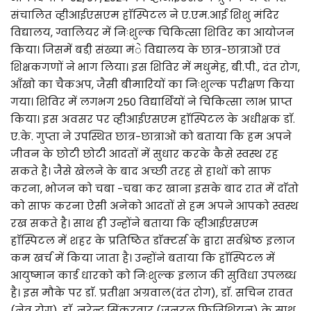
संचालित व्हीआईएसएम हाॅस्पिटल ने ए.एम.आई शिशु मंदिर
विद्यालय, ग्वालियर में निःशुल्क चिकित्सा शिविर का आयोजन
किया। जिसमें बडी़ संख्या मंे विद्यालय के छात्र-छात्राओं एवं
शिक्षकगणों ने भाग लिया। इस शिविर में मधुमेह, बी.पी., दंत रोग,
आँखो का चैकअप, जैसी बीमारियों का निःशुल्क परीक्षण किया
गया। शिविर में लगभग 250 विद्यार्थियों ने चिकित्सा लाभ प्राप्त
किया। इस अवसर पर व्हीआईएसएम हाॅस्पिटल के अधीक्षक डाॅ.
ए.के. गुप्ता ने उपस्थित छात्र-छात्राओं को बताया कि हम अपने
जीवन के छोटी छोटी आदतों में सुधार करके कैसे स्वस्थ रह
सकते है। जैसे खेलने के बाद अच्छी तरह से हाथों को साफ
करना, भोजन को चबा -चबा कर खाना इसके बाद रात में दाॅतो
को साफ करना ऐसी अनेको आदतों से हम अपने आपको स्वस्थ
रख सकते है। साथ ही उन्होंने बताया कि व्हीआईएसएम
हाॅस्पिटल में शहर के प्रतिष्ठित डाॅक्टर्स के द्वारा सर्वश्रेष्ठ इलाज
कम खर्च में किया जाता है। उन्होंने बताया कि हाॅस्पिटल में
आयुष्मान कार्ड धारको को निःशुल्क इलाज की सुविधा उपलब्ध
है। इस मौके पर डाॅ. प्रतीक्षा अग्रवाल(दंत रोग), डाॅ. सचिन रावत
(नेत्र रोग), डाॅ. नरेन्द्र सिंकरवार (जनरल फिजिशियन) के साथ