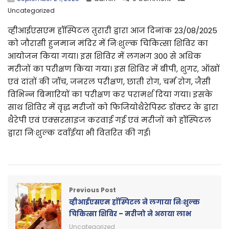
Uncategorized
व्हीआईएसएम हॉस्पिटल तुरारी द्वारा आज दिनांक 23/08/2025
को जौरासी हुनमान मंदिर में निःशुल्क चिकित्सा शिविर का
आयोजन किया गया। इस शिविर में लगभग 300 से अधिक
मरीजों का परीक्षण किया गया। इस शिविर में बीपी, शुगर, ऑखों
एवं दांतों की जॉच, जनरल परीक्षण, छाती रोग, चर्म रोग, जैसी
विभिन्न बिमारियों का परीक्षण कर परामर्श दिया गया। इसके
साथ शिविर में वृद्ध मरीजों को फिजियोथैरेपिस्ट डॉक्टर के द्वारा
थैरेपी एवं एक्सरसाइज करवाई गई एवं मरीजों को हॉस्पिटल
द्वारा निःशुल्क दवाँईया भी वितरित की गई।
Previous Post
व्हीआईएसएम हाॅस्पिटल ने लगाया निःशुल्क
चिकित्सा शिविर – मरीजो ने अठाया लाभ
Uncategorized