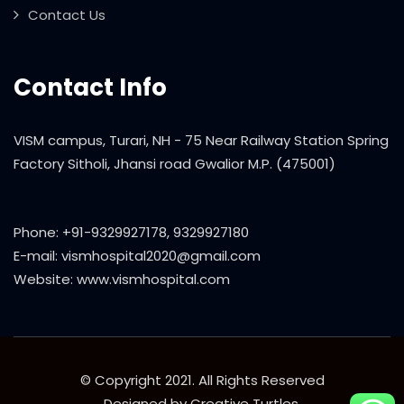
Contact Us
Contact Info
VISM campus, Turari, NH - 75 Near Railway Station Spring
Factory Sitholi, Jhansi road Gwalior M.P. (475001)
Phone: +91-9329927178, 9329927180
E-mail: vismhospital2020@gmail.com
Website: www.vismhospital.com
© Copyright 2021. All Rights Reserved
Designed by
Creative Turtles
.